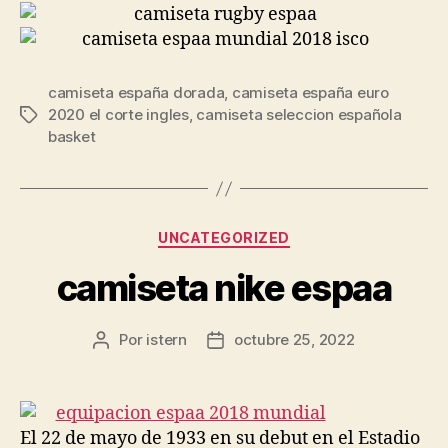
camiseta españa dorada
,
camiseta españa euro
2020 el corte ingles
,
camiseta seleccion española
Etiquetas
basket
Categorías
UNCATEGORIZED
camiseta nike espaa
Por
istern
octubre 25, 2022
Autor
Fecha
de
de
la
la
entrada
entrada
El 22 de mayo de 1933 en su debut en el Estadio