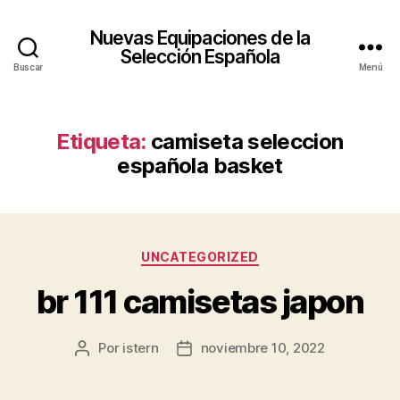
Nuevas Equipaciones de la
Selección Española
Buscar
Menú
Etiqueta:
camiseta seleccion
española basket
Categorías
UNCATEGORIZED
br 111 camisetas japon
Por
istern
noviembre 10, 2022
Autor
Fecha
de
de
la
la