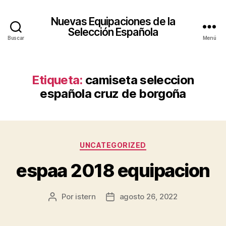
Nuevas Equipaciones de la
Selección Española
Buscar
Menú
Etiqueta:
camiseta seleccion
española cruz de borgoña
Categorías
UNCATEGORIZED
espaa 2018 equipacion
Por
istern
agosto 26, 2022
Autor
Fecha
de
de
la
la