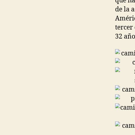
que ha
de la 
Améric
tercer
32 año