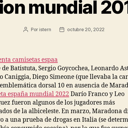
ion mundial 20
Por
istern
octubre 20, 2022
Autor
Fecha
de
de
la
la
entrada
entrada
 de Batistuta, Sergio Goycochea, Leonardo As
o Caniggia, Diego Simeone (que llevaba la ca
 emblemática dorsal 10 en ausencia de Marad
ta españa mundial 2022
Darío Franco y Leo
uez fueron algunos de los jugadores más
ados de la albiceleste. En marzo, Maradona d
vo a una prueba de drogas en Italia (se deter