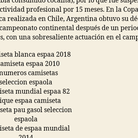
bía consumido cocaína), por lo que fue susp
actividad profesional por 15 meses. En la Cop
a realizada en Chile, Argentina obtuvo su d
 campeonato continental después de un perio
s, con una sobresaliente actuación en el cam