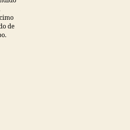
endido
a
écimo
do de
po.