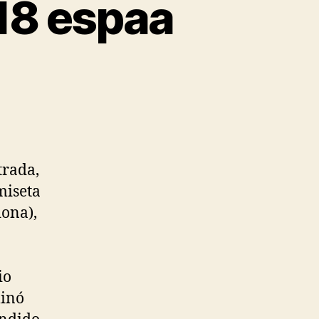
18 espaa
trada,
miseta
ona),
io
minó