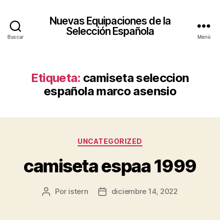
Nuevas Equipaciones de la
Selección Española
Buscar
Menú
Etiqueta:
camiseta seleccion
española marco asensio
Categorías
UNCATEGORIZED
camiseta espaa 1999
Por
istern
diciembre 14, 2022
Autor
Fecha
de
de
la
la