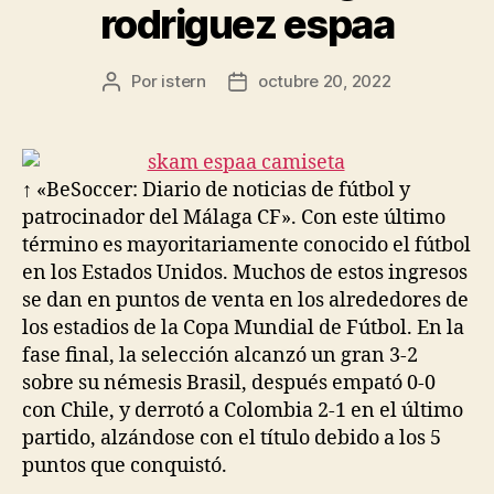
rodriguez espaa
Por
istern
octubre 20, 2022
Autor
Fecha
de
de
la
la
entrada
entrada
↑ «BeSoccer: Diario de noticias de fútbol y
patrocinador del Málaga CF». Con este último
término es mayoritariamente conocido el fútbol
en los Estados Unidos. Muchos de estos ingresos
se dan en puntos de venta en los alrededores de
los estadios de la Copa Mundial de Fútbol. En la
fase final, la selección alcanzó un gran 3-2
sobre su némesis Brasil, después empató 0-0
con Chile, y derrotó a Colombia 2-1 en el último
partido, alzándose con el título debido a los 5
puntos que conquistó.