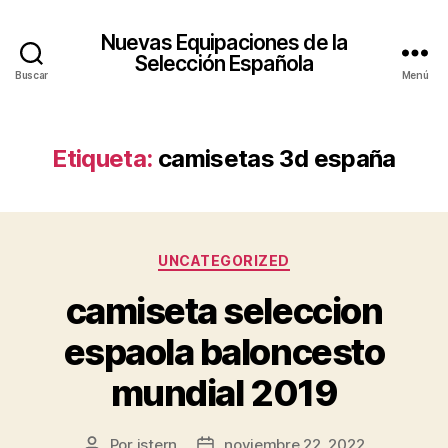
Nuevas Equipaciones de la
Selección Española
Buscar
Menú
Etiqueta:
camisetas 3d españa
Categorías
UNCATEGORIZED
camiseta seleccion
espaola baloncesto
mundial 2019
Por
istern
noviembre 22, 2022
Autor
Fecha