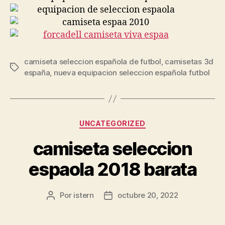
camiseta seleccion española de futbol
,
camisetas 3d
Etiquetas
españa
,
nueva equipacion seleccion española futbol
Categorías
UNCATEGORIZED
camiseta seleccion
espaola 2018 barata
Por
istern
octubre 20, 2022
Autor
Fecha
de
de
la
la