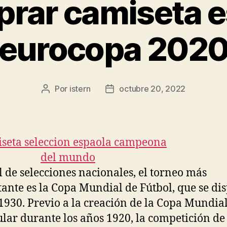
rar camiseta 
eurocopa 202
Por
istern
octubre 20, 2022
Autor
Fecha
de
de
la
la
entrada
entrada
l de selecciones nacionales, el torneo más
ante es la Copa Mundial de Fútbol, que se di
1930. Previo a la creación de la Copa Mundial
ular durante los años 1920, la competición de