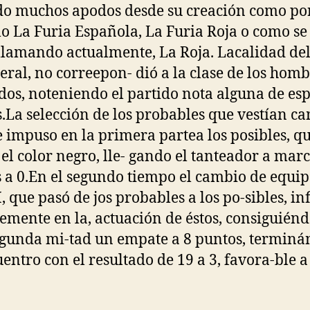
do muchos apodos desde su creación como po
o La Furia Española, La Furia Roja o como se 
llamando actualmente, La Roja. Lacalidad del
eral, no correepon- dió a la clase de los hom
dos, noteniendo el partido nota alguna de esp
s.La selección de los probables que vestían c
se impuso en la primera partea los posibles, q
 el color negro, lle- gando el tanteador a mar
 a 0.En el segundo tiempo el cambio de equip
I, que pasó de jos probables a los po-sibles, in
emente en la, actuación de éstos, consiguién
egunda mi-tad un empate a 8 puntos, terminá
uentro con el resultado de 19 a 3, favora-ble a