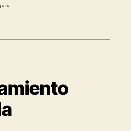
spaña
namiento
la