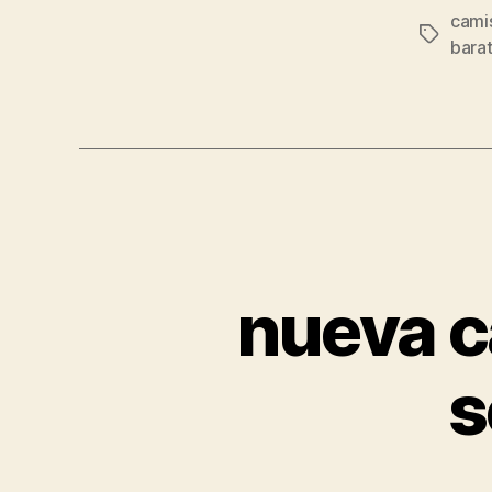
cami
Etiqueta
bara
nueva c
s