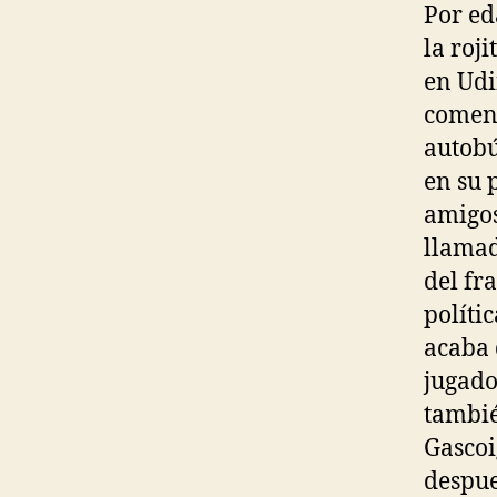
Por ed
la roj
en Udi
comenz
autobú
en su p
amigos
llamad
del fr
políti
acaba 
jugado
tambié
Gascoi
despue