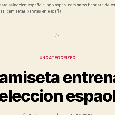
seta seleccion española iago aspas
,
camisetas bandera de e
s
tas
,
camisetas baratas en españa
Categorías
UNCATEGORIZED
amiseta entre
eleccion espao