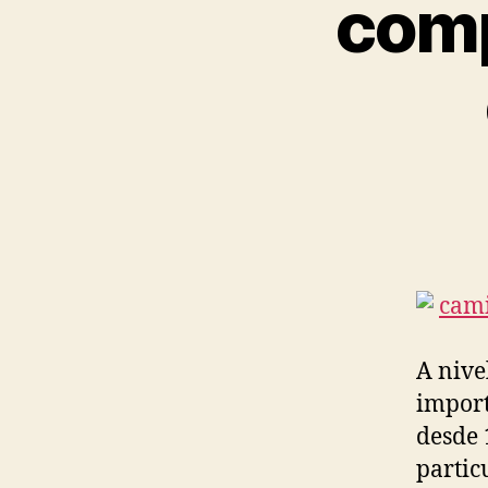
comp
A nive
import
desde 
partic