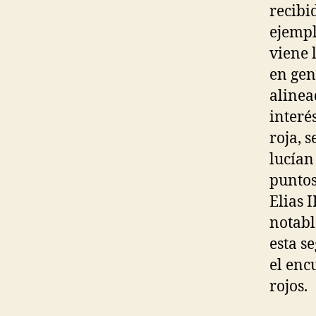
recibi
ejempl
viene 
en gen
alinea
interé
roja, 
lucían
puntos
Elias I
notabl
esta s
el enc
rojos.