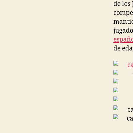
de los
compet
mantie
jugado
españ
de eda