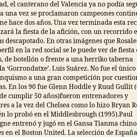
ad, el canterano del Valencia ya no podía seg
ita una vez se proclamaron campeones contin
ne hace dos años. Una vez terminada esta re
ará la fiesta de la afición, con un recorrido 
s descapotado. En otras imágenes que Rosale
erfil en la red social se le puede ver de fiesta
, de botellón o frente a una herriko taberna
a ‘Gorrondatxe’. Luis Suárez. No fue el único
anquismo a una gran competición por cuestio
cas. En los 90 fue Glenn Hoddle y Ruud Gullit 
de cumplir 50 años)fueron entrenadores y
res a la vez del Chelsea como lo hizo Bryan 
n lo probó en el Middlesbrough (1995).Paul
gne entrenó y jugó en el Gansa Tianma chino
s en el Boston United. La selección de Españ