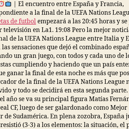
| El encuentro entre España y Francia,
pondiente a la final de la UEFA Nations Leagu
tas de futbol
empezará a las 20:45 horas y se
r televisión en La1. 19:08 Pero la mejor notici
nal de la UEFA Nations League entre Italia y
 las sensaciones que dejó el combinado españ
ando un gran juego, con todos y cada uno de l
istas cumpliendo y haciendo que un país ente
ue ganar la final de esta noche es más que pos
cador de la final de la UEFA Nations League 
ido y todo se decidirá en esta segunda parte.
del año se va su principal figura Matías Ferná
real CF, luego de ser galardonado como Mejor
r de Sudamérica. En plena zozobra, España j
resistió (3-3) a los elementos: la situación, el 