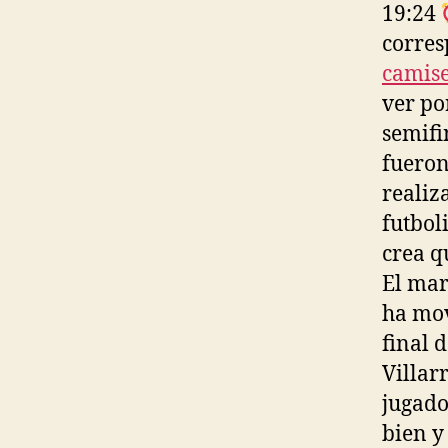
19:24
corres
camise
ver po
semifi
fueron
realiz
futbol
crea q
El mar
ha mov
final 
Villar
jugado
bien y 