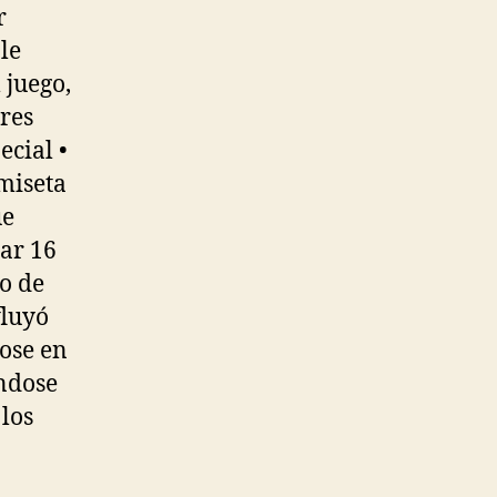
r
le
 juego,
bres
ecial •
amiseta
ue
car 16
o de
fluyó
dose en
ndose
 los