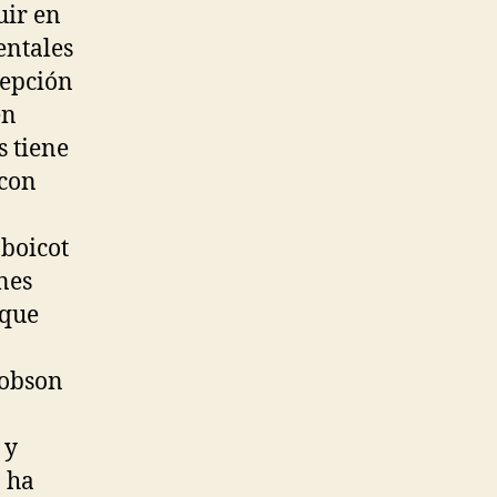
uir en
entales
cepción
en
s tiene
 con
 boicot
nes
(que
Robson
 y
a ha