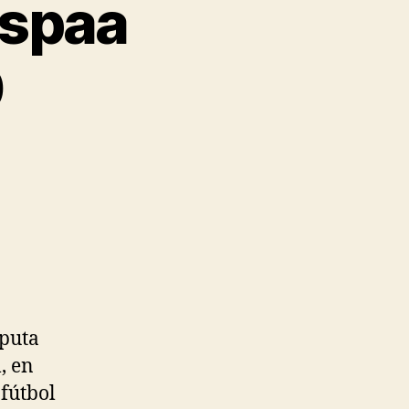
espaa
0
sputa
, en
 fútbol