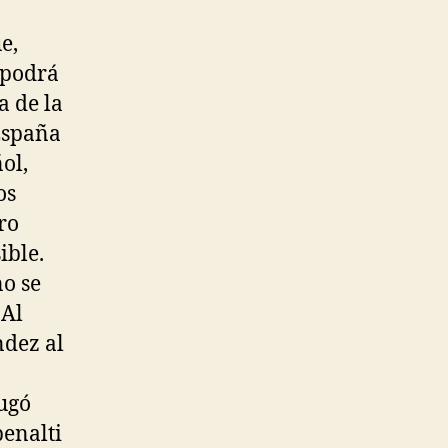
e,
 podrá
a de la
 España
ol,
os
ro
ible.
no se
 Al
ndez al
ugó
penalti