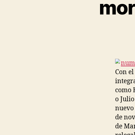
mor
Con el
integr
como E
o Julio
nuevo 
de nov
de Mar