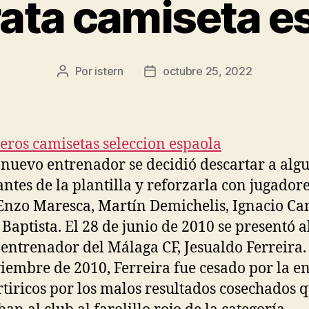
ata camiseta e
Por
istern
octubre 25, 2022
Autor
Fecha
de
de
la
la
entrada
entrada
 nuevo entrenador se decidió descartar a alg
antes de la plantilla y reforzarla con jugador
nzo Maresca, Martín Demichelis, Ignacio C
 Baptista. El 28 de junio de 2010 se presentó a
entrenador del Málaga CF, Jesualdo Ferreira. 
iembre de 2010, Ferreira fue cesado por la e
tiricos por los malos resultados cosechados 