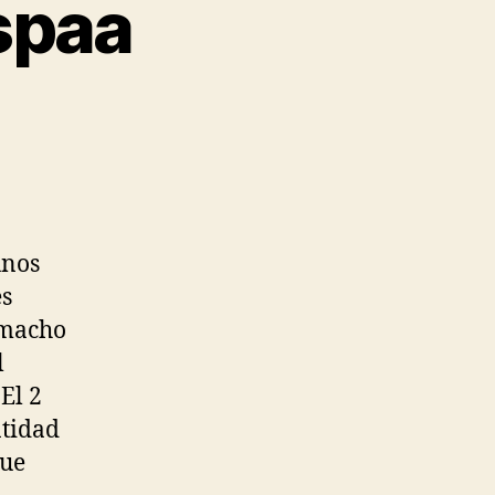
spaa
unos
es
amacho
l
El 2
ntidad
que