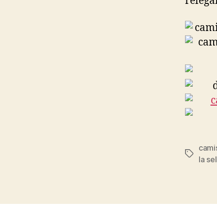
relegab
cami
Etiqueta
la se