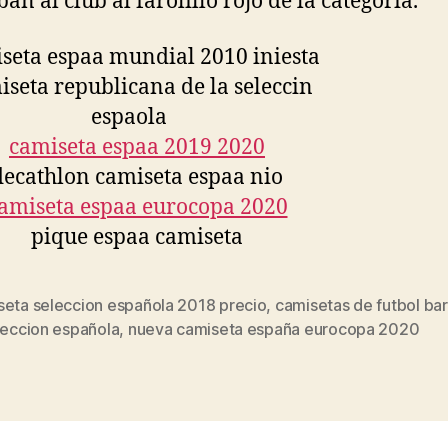
an al club al farolillo rojo de la categoría.
seta seleccion española 2018 precio
,
camisetas de futbol ba
s
leccion española
,
nueva camiseta españa eurocopa 2020