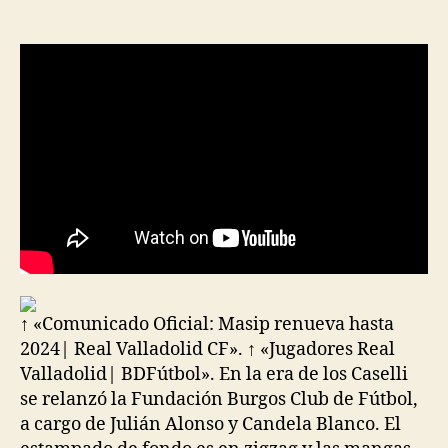
de
de
la
la
entrada
entrada
↑ «Comunicado Oficial: Masip renueva hasta
2024| Real Valladolid CF». ↑ «Jugadores Real
Valladolid| BDFútbol». En la era de los Caselli
se relanzó la Fundación Burgos Club de Fútbol,
a cargo de Julián Alonso y Candela Blanco. El