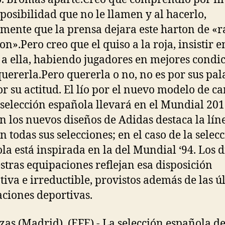
 posibilidad que no le llamen y al hacerlo,
mente que la prensa dejara este harton de «r
on».Pero creo que el quiso a la roja, insistir e
 a ella, habiendo jugadores en mejores condic
quererla.Pero quererla o no, no es por sus pal
or su actitud. El lío por el nuevo modelo de c
 selección española llevará en el Mundial 20
En los nuevos diseños de Adidas destaca la lín
n todas sus selecciones; en el caso de la selec
la está inspirada en la del Mundial ‘94. Los 
stras equipaciones reflejan esa disposición
iva e irreductible, provistos además de las ú
ciones deportivas.
zas (Madrid). (EFE).- La selección española de