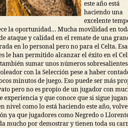
este año está
haciendo una
excelente temp
ce la oportunidad… Mucha movilidad en toda
de ataque y calidad en el remate de una gra
ada en lo personal pero no para el Celta. Esa
es le han permitido alcanzar el éxito en el Cel
 también sumar unos números sobresalientes
goleador con la Selección pese a haber contad
cos minutos de juego. Eso puede ser más pro
ato pero no es propio de un jugador con mu
e experiencia y que conoce que si sigue jugan
n nivel como lo está haciendo este año, volve
ión ya que jugadores como Negredo o Llorent
da mucho por demostrar y tienen toda su car