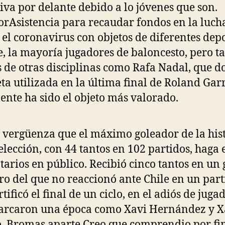
iva por delante debido a lo jóvenes que son.
rAsistencia para recaudar fondos en la luch
 el coronavirus con objetos de diferentes depo
te, la mayoría jugadores de baloncesto, pero 
s de otras disciplinas como Rafa Nadal, que d
ta utilizada en la última final de Roland Gar
ente ha sido el objeto más valorado.
 vergüenza que el máximo goleador de la his
selección, con 44 tantos en 102 partidos, haga 
arios en público. Recibió cinco tantos en un 
ro del que no reaccionó ante Chile en un part
tificó el final de un ciclo, en el adiós de juga
arcaron una época como Xavi Hernández y X
. Bromas aparte.Creo que comprendio por fi