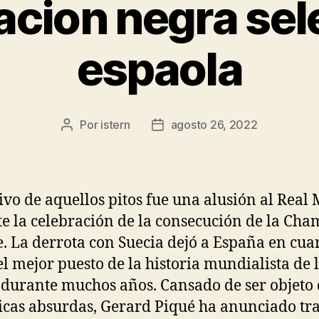
acion negra sel
espaola
Por
istern
agosto 26, 2022
Autor
Fecha
de
de
la
la
entrada
entrada
ivo de aquellos pitos fue una alusión al Real
e la celebración de la consecución de la Ch
. La derrota con Suecia dejó a España en cua
 el mejor puesto de la historia mundialista de 
 durante muchos años. Cansado de ser objeto
cas absurdas, Gerard Piqué ha anunciado tra