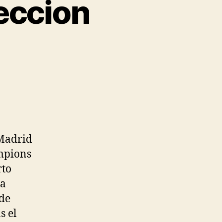
eccion
 Madrid
ampions
rto
la
 de
s el