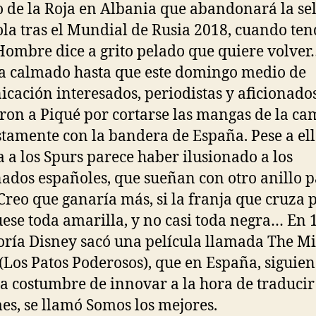
o de la Roja en Albania que abandonará la se
la tras el Mundial de Rusia 2018, cuando ten
Hombre dice a grito pelado que quiere volve
a calmado hasta que este domingo medio de
cación interesados, periodistas y aficionado
ron a Piqué por cortarse las mangas de la cam
tamente con la bandera de España. Pese a ell
a a los Spurs parece haber ilusionado a los
nados españoles, que sueñan con otro anillo p
 Creo que ganaría más, si la franja que cruza p
uese toda amarilla, y no casi toda negra… En 
toría Disney sacó una película llamada The M
(Los Patos Poderosos), que en España, siguie
a costumbre de innovar a la hora de traducir 
mes, se llamó Somos los mejores.