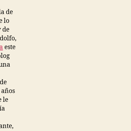
da de
e lo
y de
dolfo,
a
este
blog
 una
 de
 años
 le
ía
ante,