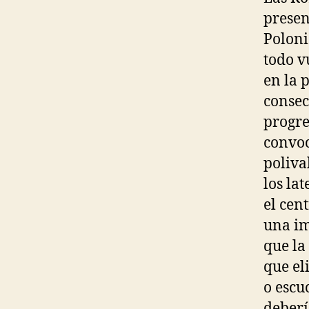
presen
Poloni
todo v
en la 
consec
progre
convoc
poliva
los la
el cen
una im
que la
que el
o escu
deberí