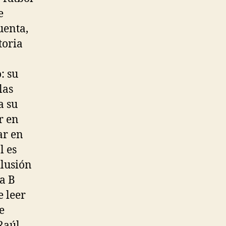
e
uenta,
toria
: su
las
a su
r en
ar en
l es
ilusión
a B
e leer
e
Raúl