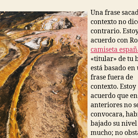
Una frase saca
contexto no dic
contrario. Esto
acuerdo con Ro
camiseta españ
«titular» de tu 
está basado en
frase fuera de
contexto. Estoy
acuerdo que en
anteriores no se
convocara, hab
bajado su nivel
mucho; no obst