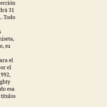
lección
drá 31
r… Todo
s
iseta,
o, su
ara el
or el
1992,
ighty
ndo esa
títulos