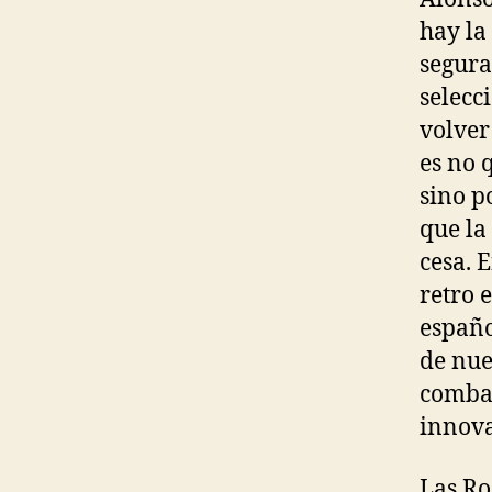
hay la
segura
selecci
volver
es no 
sino p
que la
cesa. 
retro e
españo
de nue
combat
innova
Las Ro