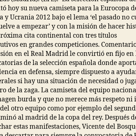
tó hoy su nueva camiseta para la Eurocopa d
a y Ucrania 2012 bajo el lema ‘el pasado no c
uelve a empezar’ y con la misión de hacer his
próxima cita continental con tres títulos
utivos en grandes competiciones. Comentario
sión en el Real Madrid le convirtió en fijo en 
atorias de la selección española donde aport
lencia en defensa, siempre dispuesto a ayuda
terales si hay una situación de necesidad o jug
tro de la zaga. La camiseta del equipo naciona
agen burda y que no merece más respeto ni 
 del otro equipo como por ejemplo del segund
iminó al madrid de la copa del rey. Después d
char estas manifestaciones, Vicente del Bosqu
a descartar para siempre la convocatoria de 