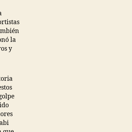
a
rtistas
también
onó la
ros y
toria
estos
golpe
ido
dores
abi
n que