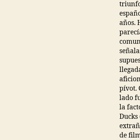
triunf
españo
años. 
parecí
comuni
señala
supues
llegad
aficio
pívot.
lado f
la fac
Ducks 
extrañ
de fil