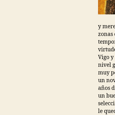
y mere
zonas 
tempor
virtud
Vigo y
nivel 
muy po
un nov
años d
un bue
selecc
le que