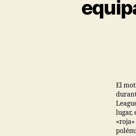
equip
El mot
durant
League
lugar,
«roja»
polémi