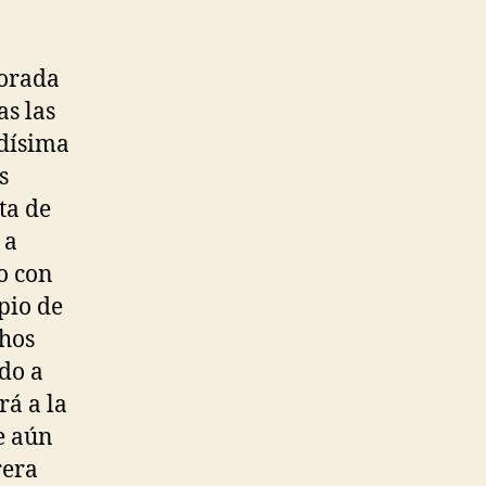
orada
s las
ndísima
s
ta de
 a
o con
pio de
chos
do a
rá a la
e aún
rera