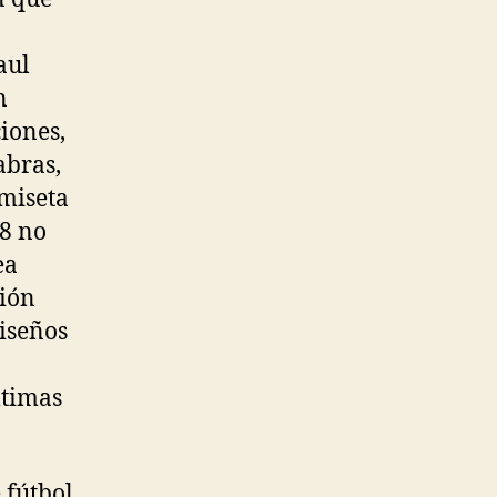
aul
n
iones,
abras,
amiseta
18 no
ea
ción
diseños
ltimas
 fútbol