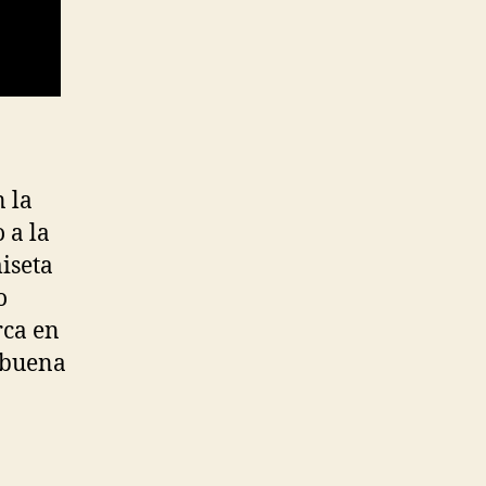
 la
 a la
iseta
o
rca en
s buena