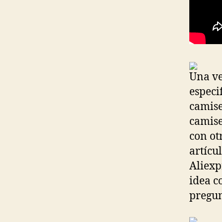
Una ve
especi
camise
camise
con ot
artícu
Aliexp
idea c
pregun