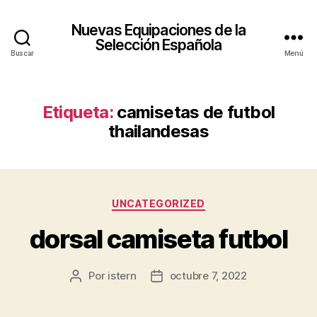
Nuevas Equipaciones de la
Selección Española
Buscar
Menú
Etiqueta:
camisetas de futbol
thailandesas
Categorías
UNCATEGORIZED
dorsal camiseta futbol
Por
istern
octubre 7, 2022
Autor
Fecha
de
de
la
la