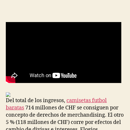
de
de
la
la
entrada
entrada
Del total de los ingresos,
camisetas futbol
baratas
714 millones de CHF se consiguen por
concepto de derechos de merchandising. El otro
5 % (118 millones de CHF) corre por efectos del
cambio de divisas e intereses. Elogios