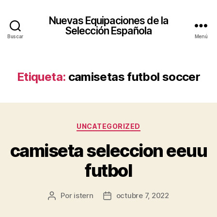
Nuevas Equipaciones de la
Selección Española
Buscar
Menú
Etiqueta:
camisetas futbol soccer
Categorías
UNCATEGORIZED
camiseta seleccion eeuu
futbol
Por
istern
octubre 7, 2022
Autor
Fecha
de
de