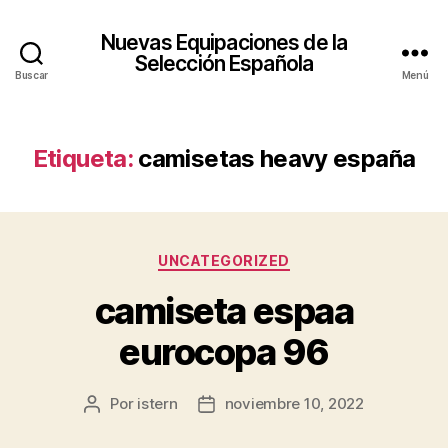
Nuevas Equipaciones de la
Selección Española
Buscar
Menú
Etiqueta:
camisetas heavy españa
Categorías
UNCATEGORIZED
camiseta espaa
eurocopa 96
Por
istern
noviembre 10, 2022
Autor
Fecha
de
de