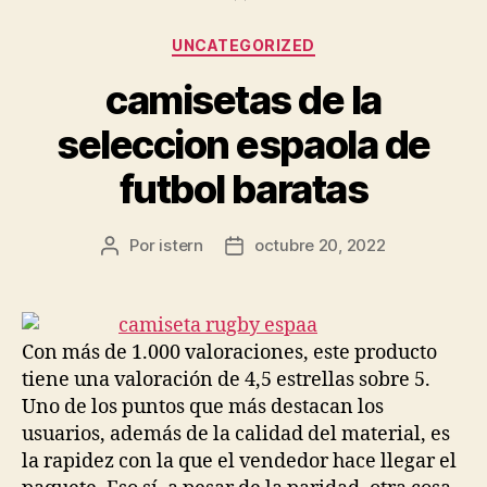
Categorías
UNCATEGORIZED
camisetas de la
seleccion espaola de
futbol baratas
Por
istern
octubre 20, 2022
Autor
Fecha
de
de
la
la
entrada
entrada
Con más de 1.000 valoraciones, este producto
tiene una valoración de 4,5 estrellas sobre 5.
Uno de los puntos que más destacan los
usuarios, además de la calidad del material, es
la rapidez con la que el vendedor hace llegar el