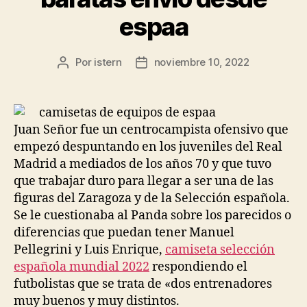
espaa
Por
istern
noviembre 10, 2022
Autor
Fecha
de
de
la
la
entrada
entrada
Juan Señor fue un centrocampista ofensivo que
empezó despuntando en los juveniles del Real
Madrid a mediados de los años 70 y que tuvo
que trabajar duro para llegar a ser una de las
figuras del Zaragoza y de la Selección española.
Se le cuestionaba al Panda sobre los parecidos o
diferencias que puedan tener Manuel
Pellegrini y Luis Enrique,
camiseta selección
española mundial 2022
respondiendo el
futbolistas que se trata de «dos entrenadores
muy buenos y muy distintos.