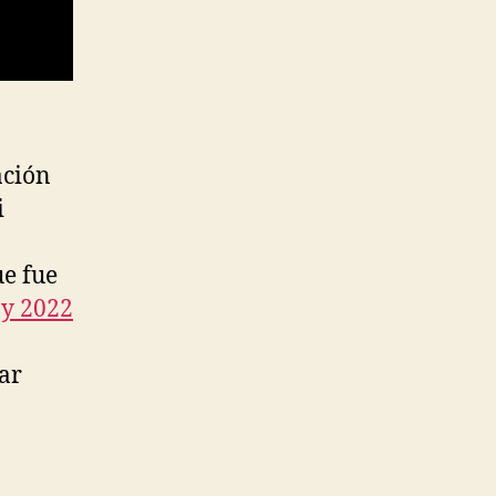
ación
i
ue fue
ay 2022
ar