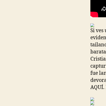
Si ves
eviden
tailan
barata
Cristi
captur
fue la
devora
AQUÍ. 