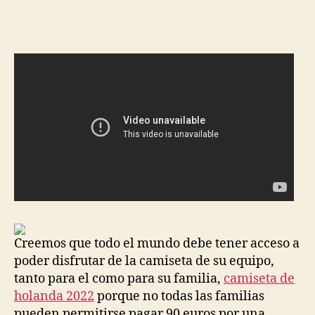
de
de
la
la
entrada
entrada
Creemos que todo el mundo debe tener acceso a
poder disfrutar de la camiseta de su equipo,
tanto para el como para su familia,
camiseta de
holanda 2022
porque no todas las familias
pueden permitirse pagar 90 euros por una