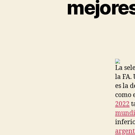
mejores
La sel
la FA.
es la 
como e
2022
t
mundi
inferi
argent