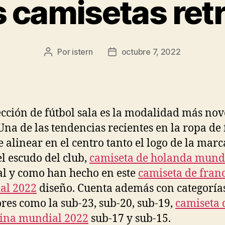
 camisetas retr
Por
istern
octubre 7, 2022
Autor
Fecha
de
de
la
la
entrada
entrada
ección de fútbol sala es la modalidad más nov
 Una de las tendencias recientes en la ropa de 
de alinear en el centro tanto el logo de la marc
l escudo del club,
camiseta de holanda mund
al y como han hecho en este
camiseta de fran
al 2022
diseño. Cuenta además con categoría
ores como la sub-23, sub-20, sub-19,
camiseta 
ina mundial 2022
sub-17 y sub-15.