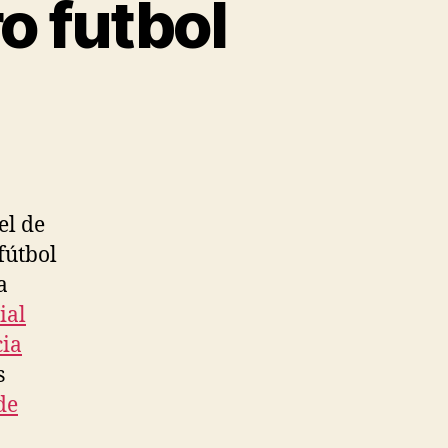
o futbol
el de
fútbol
a
ial
cia
s
de