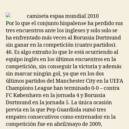
de
de
la
la
entrada
entrada
Por lo que el conjunto hispalense ha perdido sus
tres encuentros ante los ingleses y solo solo se
ha enfrentado más veces al Borussia Dortmund
sin ganar en la competición (cuatro partidos).
46. Es algo extraño lo que le está ocurriendo al
equipo inglés en los últimos encuentros en la
competición, sin conseguir la victoria y además
sin marcar ningún gol, ya que en los dos
últimos partidos del Manchester City en la UEFA
Champions League han terminado 0-0 – contra
FC København en la jornada 4 y Borussia
Dortmund en la jornada 5. La única ocasión
previa en la que Pep Guardiola sumó tres
empates consecutivos como entrenador en la
competición fue en abril/mayo de 2009,