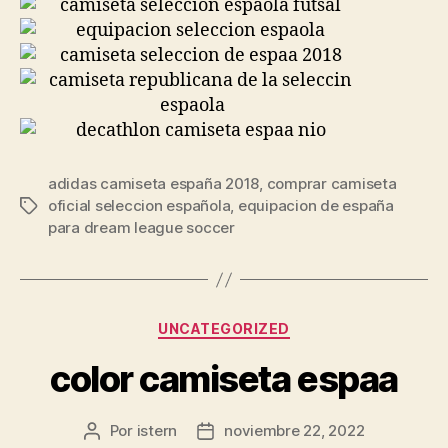
adidas camiseta españa 2018
,
comprar camiseta
oficial seleccion española
,
equipacion de españa
Etiquetas
para dream league soccer
Categorías
UNCATEGORIZED
color camiseta espaa
Por
istern
noviembre 22, 2022
Autor
Fecha