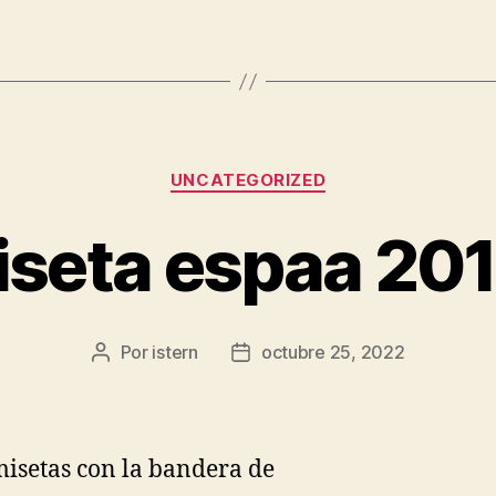
Categorías
UNCATEGORIZED
seta espaa 201
Por
istern
octubre 25, 2022
Autor
Fecha
de
de
la
la
entrada
entrada