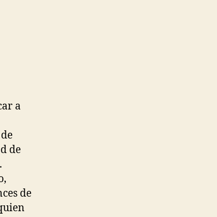
car a
 de
ad de
.
o,
nces de
quien