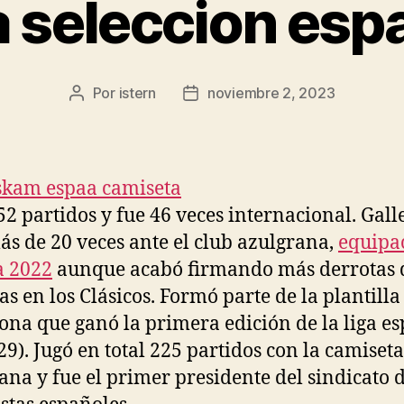
 seleccion esp
Por
istern
noviembre 2, 2023
Autor
Fecha
de
de
la
la
entrada
entrada
52 partidos y fue 46 veces internacional. Gall
ás de 20 veces ante el club azulgrana,
equipa
a 2022
aunque acabó firmando más derrotas 
as en los Clásicos. Formó parte de la plantilla
ona que ganó la primera edición de la liga e
29). Jugó en total 225 partidos con la camiseta
ana y fue el primer presidente del sindicato 