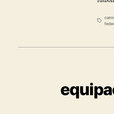
futbol
cami
Etiqueta
fede
equipa