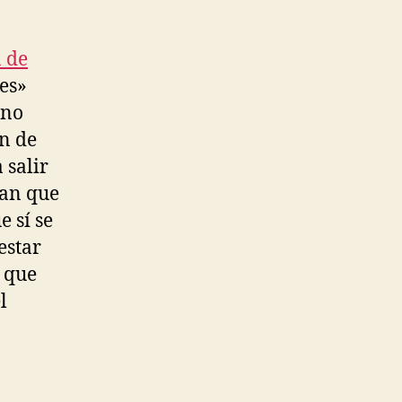
 de
es»
 no
ón de
 salir
ban que
 sí se
estar
 que
l