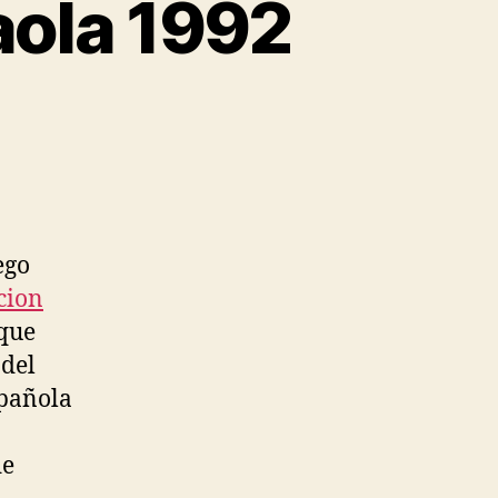
aola 1992
ego
cion
que
 del
spañola
de