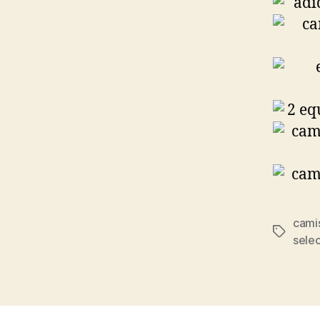
cami
Etiqueta
sele