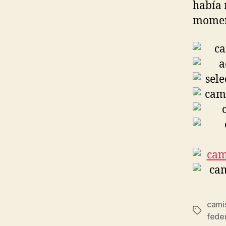
había 
momen
cami
Etiqueta
fede