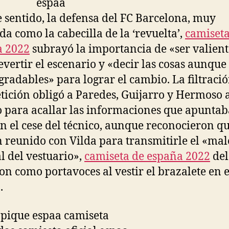
e sentido, la defensa del FC Barcelona, muy
da como la cabecilla de la ‘revuelta’,
camiseta
a 2022
subrayó la importancia de «ser valient
evertir el escenario y «decir las cosas aunque
gradables» para lograr el cambio. La filtraci
etición obligó a Paredes, Guijarro y Hermoso a
o para acallar las informaciones que apunta
n el cese del técnico, aunque reconocieron que
 reunido con Vilda para transmitirle el «mal
l del vestuario»,
camiseta de españa 2022
del
on como portavoces al vestir el brazalete en e
.