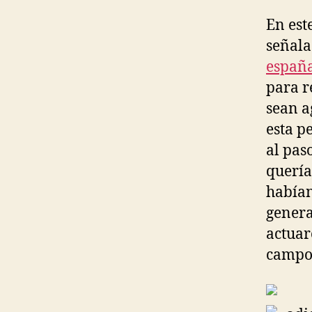
En est
señala
españ
para r
sean a
esta p
al pas
quería
habían
genera
actuar
campo