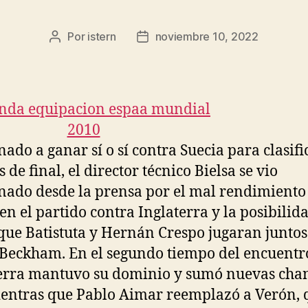
Por
istern
noviembre 10, 2022
Autor
Fecha
de
de
la
la
entrada
entrada
nado a ganar sí o sí contra Suecia para clasifi
 de final, el director técnico Bielsa se vio
nado desde la prensa por el mal rendimiento
en el partido contra Inglaterra y la posibilid
que Batistuta y Hernán Crespo jugaran juntos
Beckham. En el segundo tiempo del encuentr
erra mantuvo su dominio y sumó nuevas cha
ientras que Pablo Aimar reemplazó a Verón, 