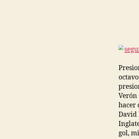
Presio
octavos
presio
Verón 
hacer 
David 
Inglat
gol, m