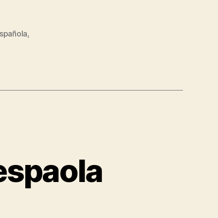
española
,
espaola