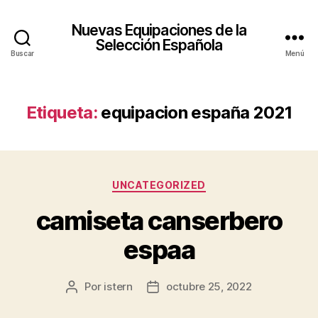
Nuevas Equipaciones de la
Selección Española
Buscar
Menú
Etiqueta:
equipacion españa 2021
Categorías
UNCATEGORIZED
camiseta canserbero
espaa
Por
istern
octubre 25, 2022
Autor
Fecha
de
de