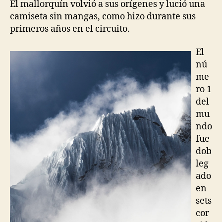
El mallorquín volvió a sus orígenes y lució una
camiseta sin mangas, como hizo durante sus
primeros años en el circuito.
El
nú
me
ro 1
del
mu
ndo
fue
dob
leg
ado
en
sets
cor