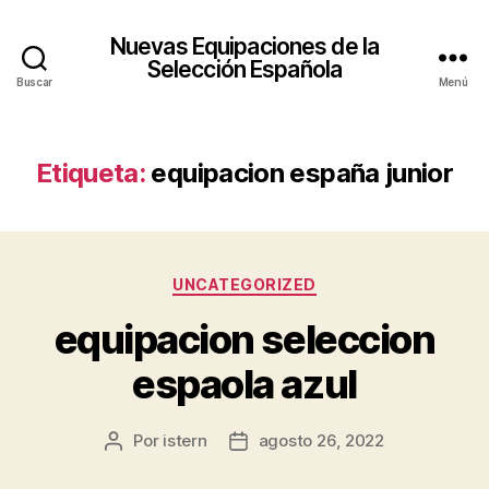
Nuevas Equipaciones de la
Selección Española
Buscar
Menú
Etiqueta:
equipacion españa junior
Categorías
UNCATEGORIZED
equipacion seleccion
espaola azul
Por
istern
agosto 26, 2022
Autor
Fecha
de
de