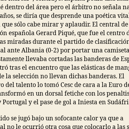
 dentro del área pero el árbitro no señala n
 años, se diría que desprende una poética vit
a que sólo cabe mirar y aplaudir. El central de
ión española Gerard Piqué, que fue el centro 
las miradas durante el partido de clasificació
l ante Albania (0-2) por portar una camiset
tamente llevaba cortadas las banderas de Es
ró tras el encuentro que las elásticas de man
de la selección no llevan dichas banderas. El
 del talento lo tomó Cesc de cara a la Euro d
ransformó en un dorsal fetiche con los penalti
y Portugal y el pase de gol a Iniesta en Sudáfri
tido se jugó bajo un sofocante calor ya que a
al no le ocurrió otra cosa que colocarlo a las s