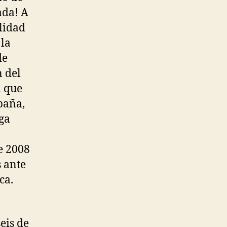
ada! A
alidad
 la
de
n del
a que
paña,
ga
e 2008
s ante
ca.
eis de