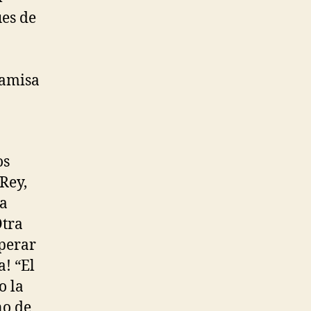
es de
camisa
os
Rey,
ha
Otra
uperar
a! “El
o la
no de