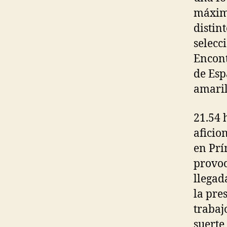
máximo
distin
selecc
Encont
de Esp
amaril
21.54 
aficio
en Prí
provoc
llegad
la pre
trabaj
suerte