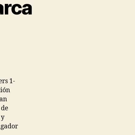
arca
rs 1-
ción
uan
 de
y
jugador