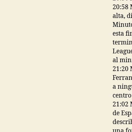
20:58 
alta, 
Minuto
esta f
termin
League
al min
21:20 
Ferran
a ning
centro
21:02 
de Esp
descri
una fo