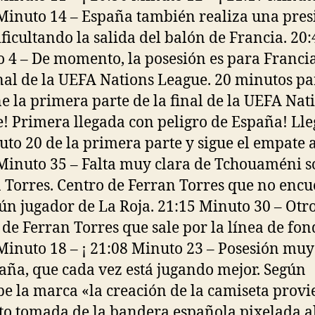
Minuto 14 – España también realiza una pres
dificultando la salida del balón de Francia. 20:
 4 – De momento, la posesión es para Franci
inal de la UEFA Nations League. 20 minutos p
e la primera parte de la final de la UEFA Nat
! Primera llegada con peligro de España! Ll
uto 20 de la primera parte y sigue el empate a
Minuto 35 – Falta muy clara de Tchouaméni s
 Torres. Centro de Ferran Torres que no encu
ún jugador de La Roja. 21:15 Minuto 30 – Otr
 de Ferran Torres que sale por la línea de fon
Minuto 18 – ¡ 21:08 Minuto 23 – Posesión muy
aña, que cada vez está jugando mejor. Según
be la marca «la creación de la camiseta provi
to tomada de la bandera española pixelada a