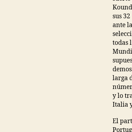
Koundé
sus 32
ante l
selecc
todas 
Mundia
supues
demost
larga 
número
y lo t
Italia 
El par
Portug