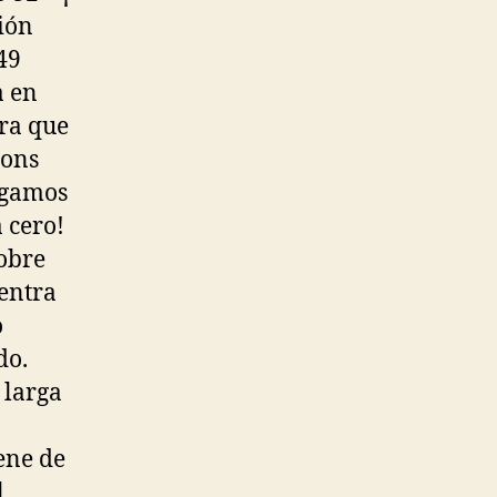
ión
49
a en
ara que
ions
egamos
 cero!
obre
entra
o
do.
 larga
ene de
l