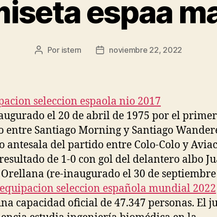
iseta espaa m
Por
istern
noviembre 22, 2022
Autor
Fecha
de
de
la
la
entrada
entrada
augurado el 20 de abril de 1975 por el primer
o entre Santiago Morning y Santiago Wandere
o antesala del partido entre Colo-Colo y Avia
 resultado de 1-0 con gol del delantero albo J
 Orellana (re-inaugurado el 30 de septiembre
equipacion seleccion española mundial 2022
una capacidad oficial de 47.347 personas. El 