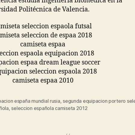
lencia estudia ingeniería biomédica en la
sidad Politécnica de Valencia.
pacion españa mundial rusia
,
segunda equipacion portero sel
s
ñola
,
seleccion española camiseta 2012