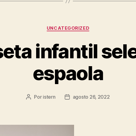
Categorías
UNCATEGORIZED
eta infantil sel
espaola
Por
istern
agosto 26, 2022
Autor
Fecha
de
de
la
la
entrada
entrada