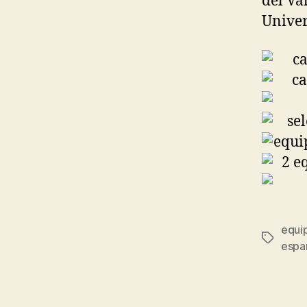
del Va
Univer
equi
Etiqueta
espa