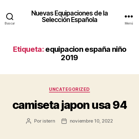
Nuevas Equipaciones de la
Selección Española
Buscar
Menú
Etiqueta:
equipacion españa niño
2019
Categorías
UNCATEGORIZED
camiseta japon usa 94
Por
istern
noviembre 10, 2022
Autor
Fecha
de
de
la
la