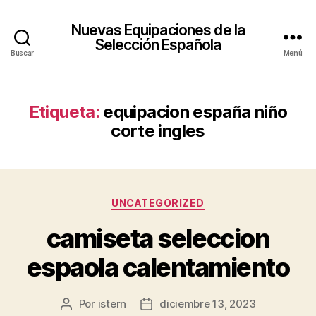
Nuevas Equipaciones de la
Selección Española
Buscar
Menú
Etiqueta:
equipacion españa niño
corte ingles
Categorías
UNCATEGORIZED
camiseta seleccion
espaola calentamiento
Por
istern
diciembre 13, 2023
Autor
Fecha