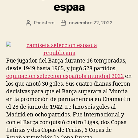
espaa
Por
istern
noviembre 22, 2022
Autor
Fecha
de
de
la
la
entrada
entrada
Fue jugador del Barça durante 16 temporadas,
desde 1949 hasta 1965, y jugó 528 partidos,
equipacion seleccion española mundial 2022
en
los que anotó 30 goles. Sus cuatro dianas fueron
decisivas para que el Barça superara al Murcia
en la promoción de permanencia en Chamartín
el 28 de junio de 1942. Le hizo seis goles al
Madrid en ocho partidos. Fue internacional y
con el Barça conquistó cuatro Ligas, dos Copas
Latinas y dos Copas de Ferias, 6 Copas de
España y también la Copa Duarte.