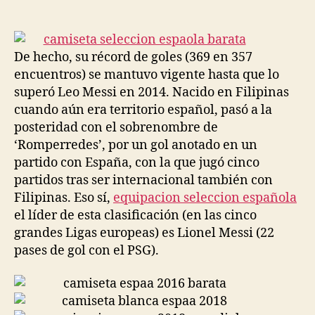
de
de
la
la
entrada
entrada
De hecho, su récord de goles (369 en 357
encuentros) se mantuvo vigente hasta que lo
superó Leo Messi en 2014. Nacido en Filipinas
cuando aún era territorio español, pasó a la
posteridad con el sobrenombre de
‘Romperredes’, por un gol anotado en un
partido con España, con la que jugó cinco
partidos tras ser internacional también con
Filipinas. Eso sí,
equipacion seleccion española
el líder de esta clasificación (en las cinco
grandes Ligas europeas) es Lionel Messi (22
pases de gol con el PSG).