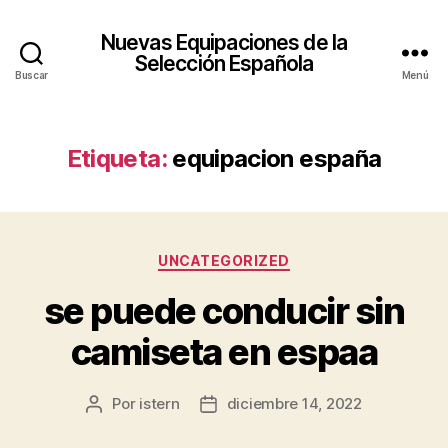
Nuevas Equipaciones de la
Selección Española
Buscar
Menú
Etiqueta:
equipacion españa
Categorías
UNCATEGORIZED
se puede conducir sin
camiseta en espaa
Por
istern
diciembre 14, 2022
Autor
Fecha
de
de