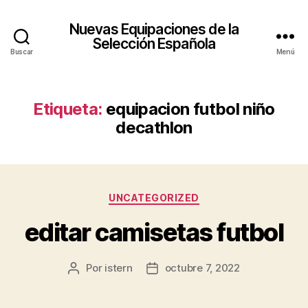
Nuevas Equipaciones de la
Selección Española
Buscar
Menú
Etiqueta:
equipacion futbol niño
decathlon
Categorías
UNCATEGORIZED
editar camisetas futbol
Por
istern
octubre 7, 2022
Autor
Fecha
de
de
la
la