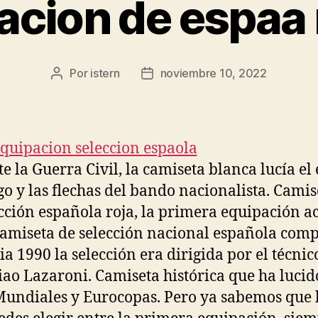
acion de espaa
Por
istern
noviembre 10, 2022
Autor
Fecha
de
de
la
la
entrada
entrada
e la Guerra Civil, la camiseta blanca lucía el
go y las flechas del bando nacionalista. Camis
ección española roja, la primera equipación ac
amiseta de selección nacional española com
lia 1990 la selección era dirigida por el técnic
iao Lazaroni. Camiseta histórica que ha lucid
Mundiales y Eurocopas. Pero ya sabemos que