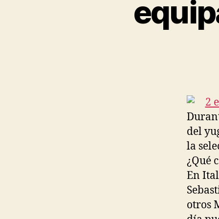
equip
Durant
del yu
la sel
¿Qué c
En Ita
Sebast
otros 