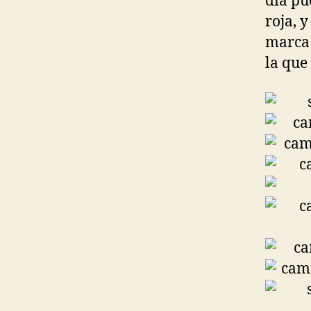
día pu
roja, 
marca 
la que