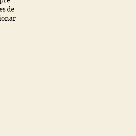
mpre
es de
cionar