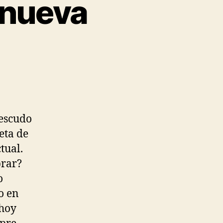
 nueva
 escudo
eta de
tual.
prar?
o
o en
 hoy