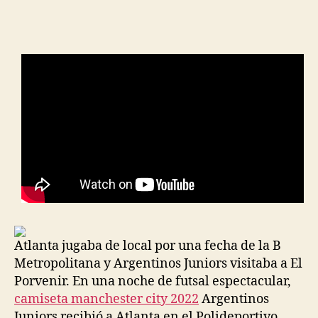
de
de
la
la
entrada
entrada
Atlanta jugaba de local por una fecha de la B
Metropolitana y Argentinos Juniors visitaba a El
Porvenir. En una noche de futsal espectacular,
camiseta manchester city 2022
Argentinos
Juniors recibió a Atlanta en el Polideportivo