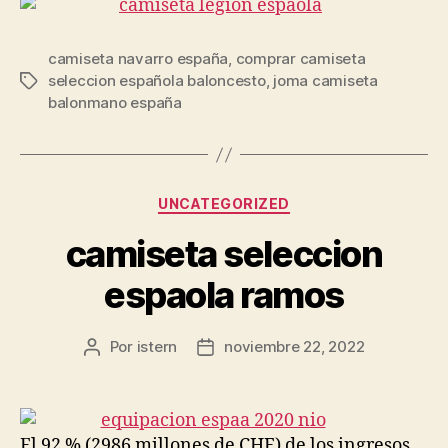
camiseta navarro españa
,
comprar camiseta
seleccion española baloncesto
,
joma camiseta
Etiquetas
balonmano españa
Categorías
UNCATEGORIZED
camiseta seleccion
espaola ramos
Por
istern
noviembre 22, 2022
Autor
Fecha
de
de
la
la
entrada
entrada
El 92 % (2986 millones de CHF) de los ingresos