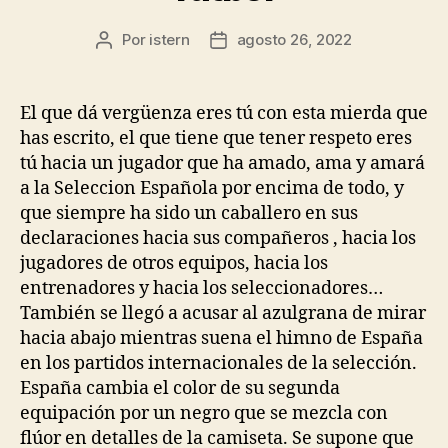
Por
istern
agosto 26, 2022
Autor
Fecha
de
de
la
la
entrada
entrada
El que dá vergüenza eres tú con esta mierda que
has escrito, el que tiene que tener respeto eres
tú hacia un jugador que ha amado, ama y amará
a la Seleccion Española por encima de todo, y
que siempre ha sido un caballero en sus
declaraciones hacia sus compañeros , hacia los
jugadores de otros equipos, hacia los
entrenadores y hacia los seleccionadores…
También se llegó a acusar al azulgrana de mirar
hacia abajo mientras suena el himno de España
en los partidos internacionales de la selección.
España cambia el color de su segunda
equipación por un negro que se mezcla con
flúor en detalles de la camiseta. Se supone que