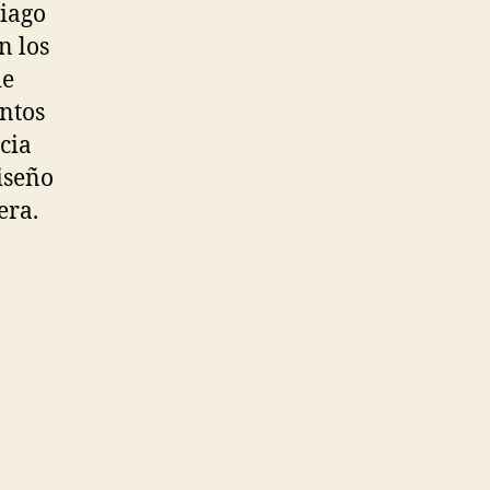
tiago
n los
de
entos
cia
iseño
era.