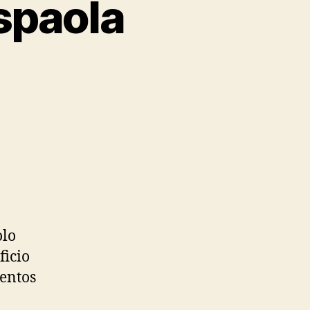
spaola
olo
ficio
lentos