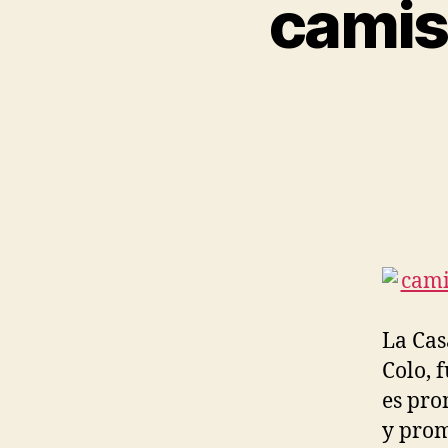
camis
La Cas
Colo, 
es pro
y prom