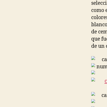
selecc
como e
colore
blanco
de cem
que fu
de un 