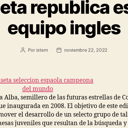
eta republica e
equipo ingles
Por
istern
noviembre 22, 2022
Autor
Fecha
de
de
la
la
entrada
entrada
a Alba, semillero de las futuras estrellas de C
fue inaugurada en 2008. El objetivo de este edi
mover el desarrollo de un selecto grupo de ta
esas juveniles que resultan de la búsqueda y