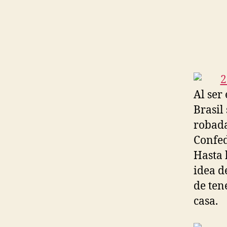
Al ser
Brasil
robada
Confed
Hasta 
idea d
de ten
casa.