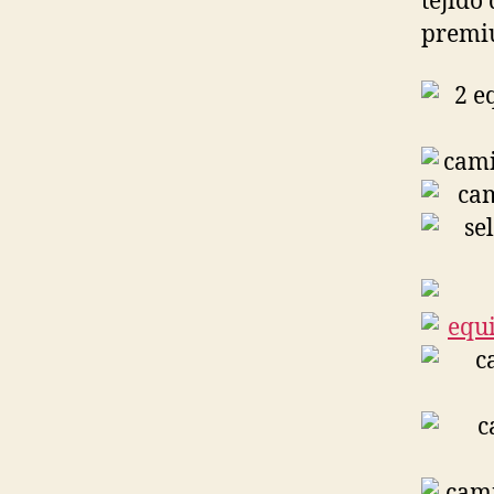
tejido
premiu