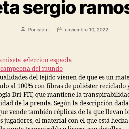
ta sergio ramo
Por
istern
noviembre 10, 2022
Autor
Fecha
de
de
la
la
entrada
entrada
cualidades del tejido vienen de que es un mate
ado al 100% con fibras de poliéster reciclado 
ogía Dri-FIT, que mantiene la transpirabilidad
dad de la prenda. Según la descripción dada
que vende también réplicas de la que llevan l
s jugadores, el material con el que está hecha