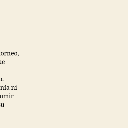
torneo,
ue
o.
nía ni
sumir
su