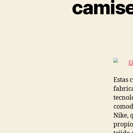
camise
Estas 
fabric
tecnol
comodi
Nike, 
propio