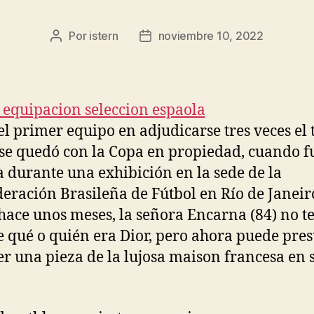
Por
istern
noviembre 10, 2022
Autor
Fecha
de
de
la
la
entrada
entrada
 el primer equipo en adjudicarse tres veces el 
 se quedó con la Copa en propiedad, cuando f
 durante una exhibición en la sede de la
eración Brasileña de Fútbol en Río de Janeir
hace unos meses, la señora Encarna (84) no te
e qué o quién era Dior, pero ahora puede pre
er una pieza de la lujosa maison francesa en 