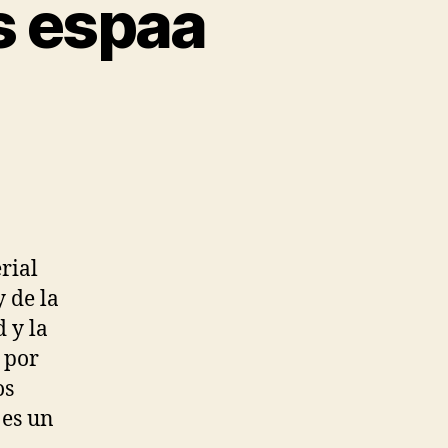
s espaa
rial
y de la
 y la
 por
os
 es un