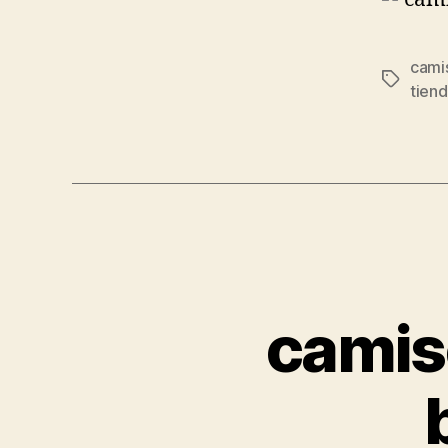
cami
Etiqueta
tien
camis