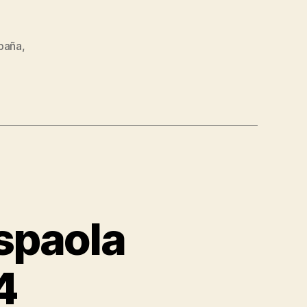
spaña
,
spaola
4