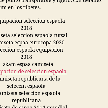
 de punto transpirable y ligero, con detalles
m en los ribetes.