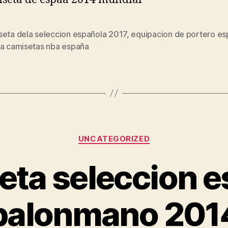
seta dela seleccion española 2017
,
equipacion de portero e
s
da camisetas nba españa
Categorías
UNCATEGORIZED
eta seleccion e
balonmano 201