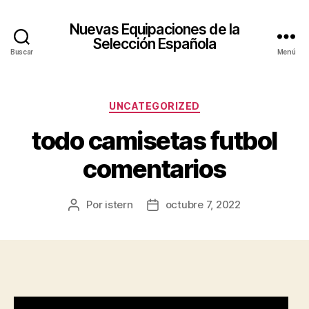
Nuevas Equipaciones de la
Selección Española
Buscar
Menú
Categorías
UNCATEGORIZED
todo camisetas futbol
comentarios
Por
istern
octubre 7, 2022
Autor
Fecha
de
de
la
la
entrada
entrada