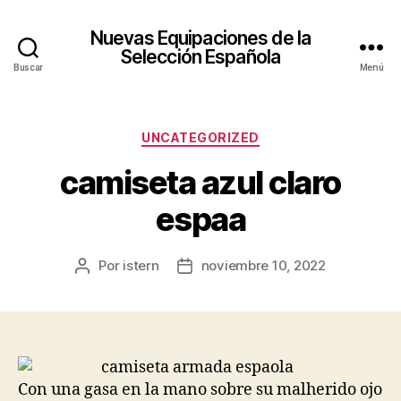
Nuevas Equipaciones de la
Selección Española
Buscar
Menú
Categorías
UNCATEGORIZED
camiseta azul claro
espaa
Por
istern
noviembre 10, 2022
Autor
Fecha
de
de
la
la
entrada
entrada
Con una gasa en la mano sobre su malherido ojo