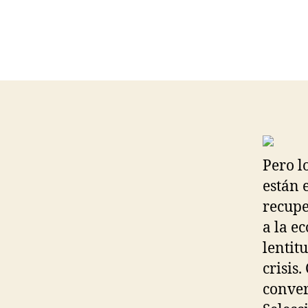
Pero l
están 
recupe
a la e
lentit
crisis
conver