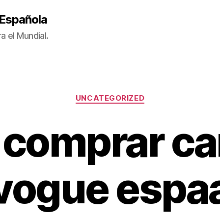
 Española
a el Mundial.
Categorías
UNCATEGORIZED
 comprar ca
vogue espa