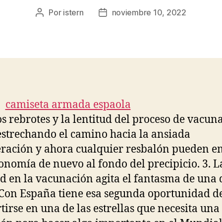
Por
istern
noviembre 10, 2022
Autor
Fecha
de
de
la
la
entrada
entrada
os rebrotes y la lentitud del proceso de vacun
estrechando el camino hacia la ansiada
ración y ahora cualquier resbalón pueden e
conomía de nuevo al fondo del precipicio. 3. L
ud en la vacunación agita el fantasma de una 
. Con España tiene esa segunda oportunidad d
tirse en una de las estrellas que necesita una