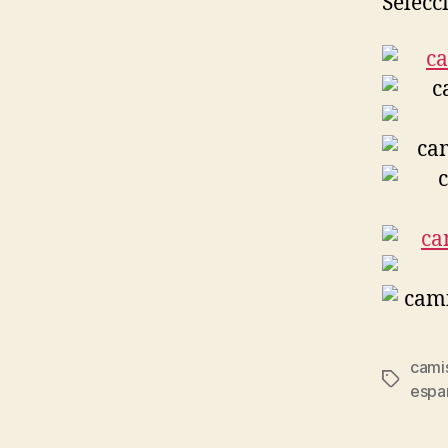
Selecc
cami
Etiqueta
espa