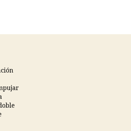
ación
mpujar
a
doble
e