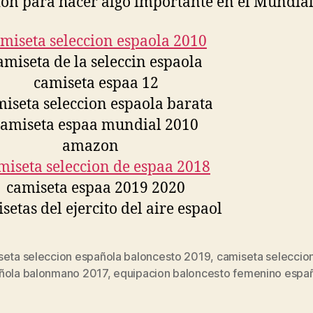
ión para hacer algo importante en el Mundial
seta seleccion española baloncesto 2019
,
camiseta seleccio
s
ñola balonmano 2017
,
equipacion baloncesto femenino espa