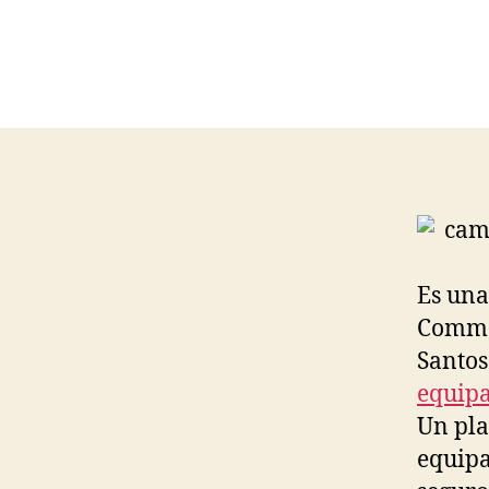
Es un
Common
Santos
equipa
Un pl
equipa