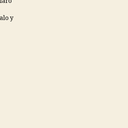
laro
alo y