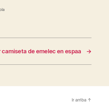
ola
 camiseta de emelec en espaa
→
Ir arriba
↑