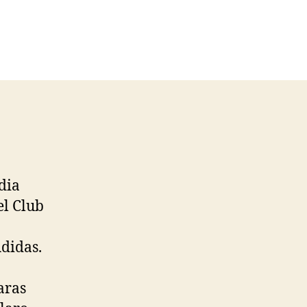
dia
l Club
didas.
aras