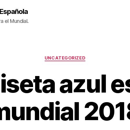
 Española
a el Mundial.
Categorías
UNCATEGORIZED
seta azul 
mundial 201