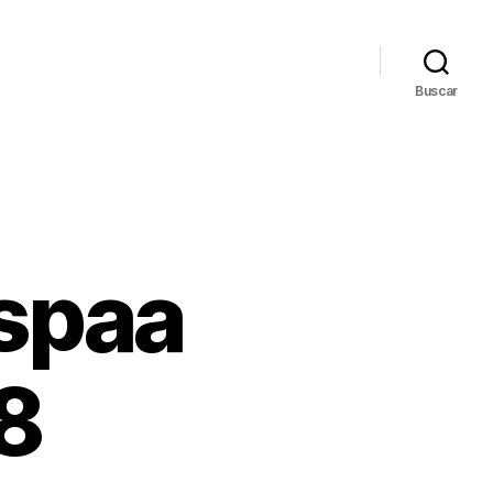
Buscar
espaa
8