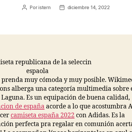
Por
istern
diciembre 14, 2022
Autor
Fecha
de
de
la
la
entrada
entrada
a prenda muy cómoda y muy posible. Wikime
s alberga una categoría multimedia sobre e
 Laguna. Es un equipación de buena calidad,
cion de españa
acorde a lo que acostumbra A
acer
camiseta españa 2022
con Adidas. Es la
ción perfecta pra regalar en comunión acert