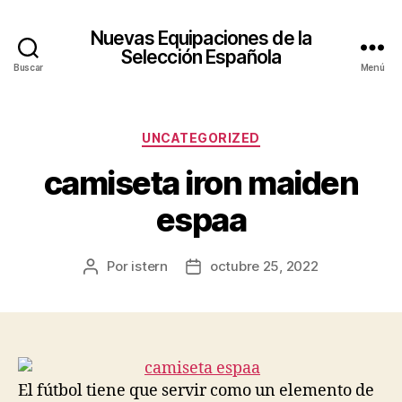
Nuevas Equipaciones de la
Selección Española
Buscar
Menú
Categorías
UNCATEGORIZED
camiseta iron maiden
espaa
Por
istern
octubre 25, 2022
Autor
Fecha
de
de
la
la
entrada
entrada
El fútbol tiene que servir como un elemento de