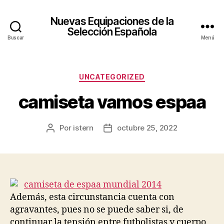
Nuevas Equipaciones de la
Selección Española
Buscar
Menú
Categorías
UNCATEGORIZED
camiseta vamos espaa
Por
istern
octubre 25, 2022
Autor
Fecha
de
de
la
la
entrada
entrada
Además, esta circunstancia cuenta con
agravantes, pues no se puede saber si, de
continuar la tensión entre futbolistas y cuerpo