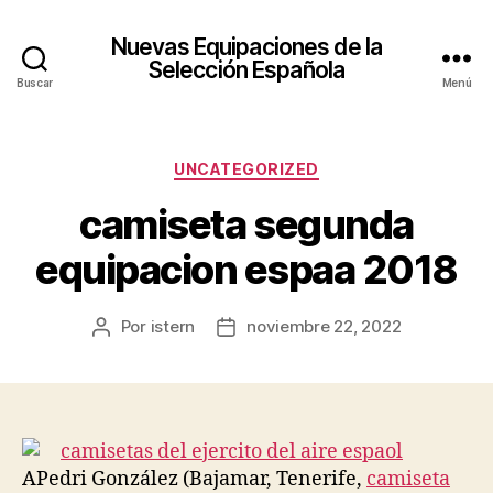
Nuevas Equipaciones de la
Selección Española
Buscar
Menú
Categorías
UNCATEGORIZED
camiseta segunda
equipacion espaa 2018
Por
istern
noviembre 22, 2022
Autor
Fecha
de
de
la
la
entrada
entrada
APedri González (Bajamar, Tenerife,
camiseta