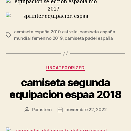
camiseta españa 2010 estrella
,
camiseta españa
Etiquetas
mundial femenino 2019
,
camiseta padel españa
Categorías
UNCATEGORIZED
camiseta segunda
equipacion espaa 2018
Por
istern
noviembre 22, 2022
Autor
Fecha
de
de
la
la
entrada
entrada