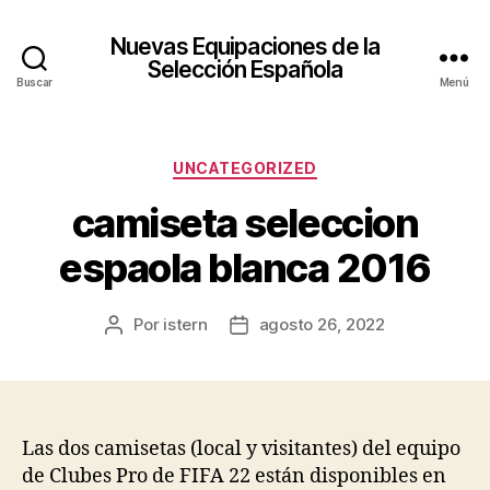
Nuevas Equipaciones de la
Selección Española
Buscar
Menú
Categorías
UNCATEGORIZED
camiseta seleccion
espaola blanca 2016
Por
istern
agosto 26, 2022
Autor
Fecha
de
de
la
la
entrada
entrada
Las dos camisetas (local y visitantes) del equipo
de Clubes Pro de FIFA 22 están disponibles en