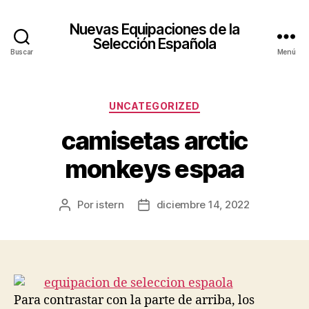
Nuevas Equipaciones de la
Selección Española
Buscar
Menú
Categorías
UNCATEGORIZED
camisetas arctic
monkeys espaa
Por
istern
diciembre 14, 2022
Autor
Fecha
de
de
la
la
entrada
entrada
Para contrastar con la parte de arriba, los