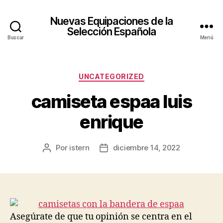
Nuevas Equipaciones de la
Selección Española
Buscar
Menú
Categorías
UNCATEGORIZED
camiseta espaa luis
enrique
Por
istern
diciembre 14, 2022
Autor
Fecha
de
de
la
la
entrada
entrada
Asegúrate de que tu opinión se centra en el