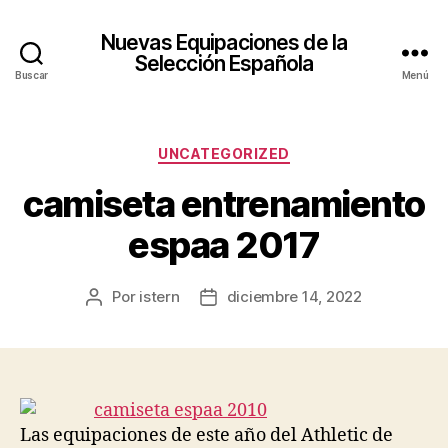
Nuevas Equipaciones de la
Selección Española
Buscar
Menú
Categorías
UNCATEGORIZED
camiseta entrenamiento
espaa 2017
Por
istern
diciembre 14, 2022
Autor
Fecha
de
de
la
la
entrada
entrada
Las equipaciones de este año del Athletic de