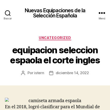
Nuevas Equipaciones de la
Selección Española
Buscar
Menú
Categorías
UNCATEGORIZED
equipacion seleccion
espaola el corte ingles
Por
istern
diciembre 14, 2022
Autor
Fecha
de
de
la
la
entrada
entrada
En el 2018, logró clasificar para el Mundial de