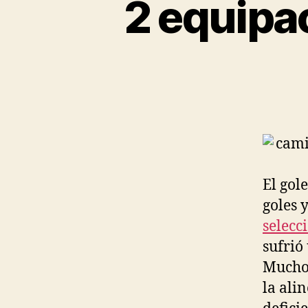
2 equipa
El gol
goles 
selecc
sufrió
Muchos
la ali