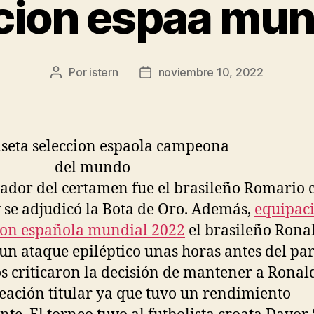
cion espaa mun
Por
istern
noviembre 10, 2022
Autor
Fecha
de
de
la
la
entrada
entrada
eador del certamen fue el brasileño Romario 
y se adjudicó la Bota de Oro. Además,
equipac
ion española mundial 2022
el brasileño Rona
 un ataque epiléptico unas horas antes del par
 criticaron la decisión de mantener a Ronal
neación titular ya que tuvo un rendimiento