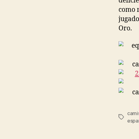
defici
como m
jugado
Oro.
cami
Etiqueta
espa