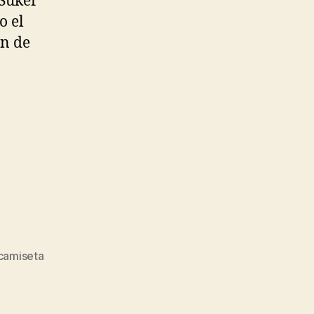
 Šuker
o el
ón de
 camiseta