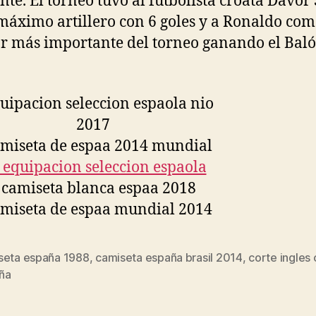
ente. El torneo tuvo al futbolista croata Davor
áximo artillero con 6 goles y a Ronaldo com
r más importante del torneo ganando el Bal
seta españa 1988
,
camiseta españa brasil 2014
,
corte ingles
s
ña