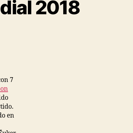
dial 2018
con 7
ion
ldo
tido.
do en