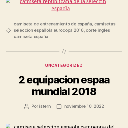
camiseta de entrenamiento de españa
,
camisetas
seleccion española eurocopa 2016
,
corte ingles
Etiquetas
camiseta españa
Categorías
UNCATEGORIZED
2 equipacion espaa
mundial 2018
Por
istern
noviembre 10, 2022
Autor
Fecha
de
de
la
la
entrada
entrada