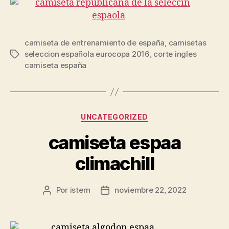
camiseta de entrenamiento de españa
,
camisetas
seleccion española eurocopa 2016
,
corte ingles
Etiquetas
camiseta españa
Categorías
UNCATEGORIZED
camiseta espaa
climachill
Por
istern
noviembre 22, 2022
Autor
Fecha
de
de
la
la
entrada
entrada